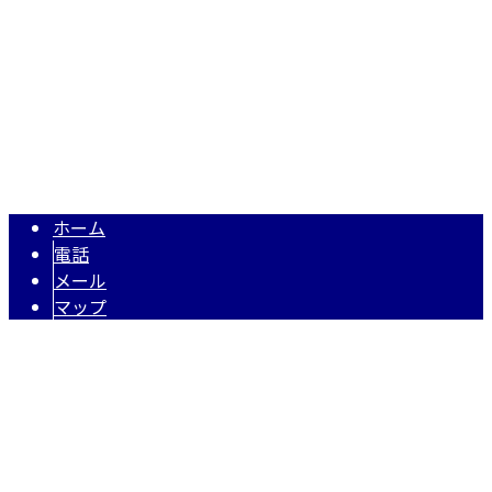
TEL 0883-30-3691【営業電話お断り】
NAKANO塗装は徳島県吉野川市・三好市の建築塗装業者です
Copyright © 屋根塗装や外壁塗装なら徳島県阿波市・徳島県徳島市などに
対応の『NAKANO塗装』におまかせ. All rights reserved.
ホーム
電話
メール
マップ