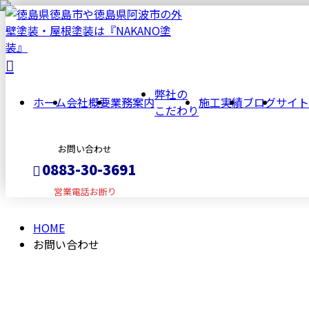
CONTACT
お
弊社の
問
ホーム
会社概要
業務案内
施工実績
ブログ
サイト
こだわり
い
お問い合わせ
0883-30-3691
合
営業電話お断り
わ
HOME
メールフォーム
お問い合わせ
せ